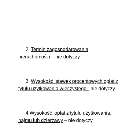
2.
Termin zagospodarowania
nieruchomości
– nie dotyczy.
3.
Wysokość
stawek procentowych opłat z
tytułu użytkowania wieczystego -
nie dotyczy.
4
Wysokość
opłat z tytułu użytkowania,
najmu lub dzierżawy
– nie dotyczy.