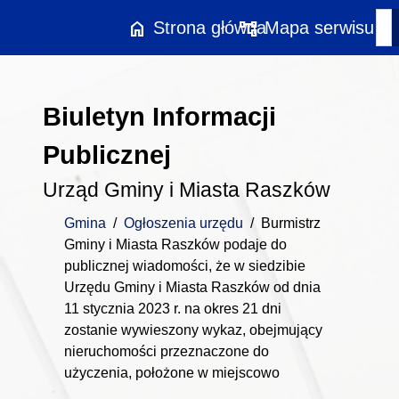
Przejdź do treści
home
account_tree
Strona główna
Mapa serwisu
Biuletyn Informacji
Publicznej
Urząd Gminy i Miasta Raszków
Gmina
/
Ogłoszenia urzędu
/
Burmistrz
Gminy i Miasta Raszków podaje do
publicznej wiadomości, że w siedzibie
Urzędu Gminy i Miasta Raszków od dnia
11 stycznia 2023 r. na okres 21 dni
zostanie wywieszony wykaz, obejmujący
nieruchomości przeznaczone do
użyczenia, położone w miejscowo