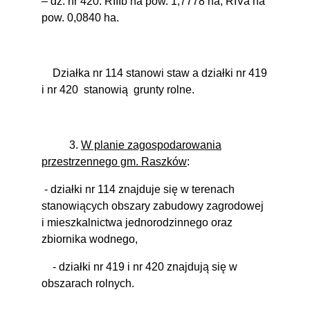
– dz. nr 420: RIIIb na pow. 1,7778 ha, RIVa na
pow. 0,0840 ha.
Działka nr 114 stanowi staw a działki nr 419
i nr 420
stanowią
grunty rolne.
3.
W planie zagospodarowania
przestrzennego gm. Raszków
:
- działki nr 114 znajduje się w terenach
stanowiących obszary zabudowy zagrodowej
i mieszkalnictwa jednorodzinnego oraz
zbiornika wodnego,
- działki nr 419 i nr 420 znajdują się w
obszarach rolnych.