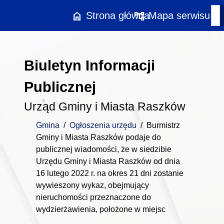
Przejdź do treści
home
account_tree
Strona główna
Mapa serwisu
Biuletyn Informacji
Publicznej
Urząd Gminy i Miasta Raszków
Gmina
/
Ogłoszenia urzędu
/
Burmistrz
Gminy i Miasta Raszków podaje do
publicznej wiadomości, że w siedzibie
Urzędu Gminy i Miasta Raszków od dnia
16 lutego 2022 r. na okres 21 dni zostanie
wywieszony wykaz, obejmujący
nieruchomości przeznaczone do
wydzierżawienia, położone w miejsc