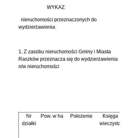
WYKAZ
nieruchomości przeznaczonych do
wydzierżawienia
1. Z zasobu nieruchomości Gminy i Miasta
Raszków przeznacza się do wydzierżawienia
n/w nieruchomości
Nr
Pow. w ha
Położenie
Księga
O
działki
wieczysta
dzi