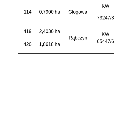
KW
114
0,7900 ha
Głogowa
3 
73247/3
419
2,4030 ha
KW
Rąbczyn
3
65447/6
420
1,8618 ha