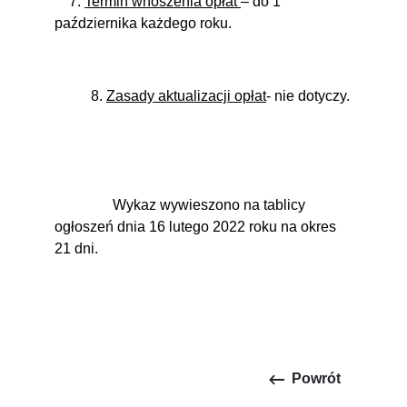
7.
Termin wnoszenia opłat
– do 1
października każdego roku.
8.
Zasady aktualizacji opłat
- nie dotyczy.
Wykaz wywieszono na tablicy
ogłoszeń dnia 16 lutego 2022 roku na okres
21 dni.
keyboard_backspace
Powrót