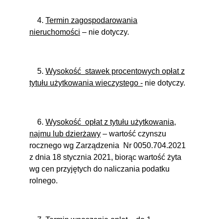
4.
Termin zagospodarowania
nieruchomości
– nie dotyczy.
5.
Wysokość
stawek procentowych opłat z
tytułu użytkowania wieczystego -
nie dotyczy.
6.
Wysokość
opłat z tytułu użytkowania,
najmu lub dzierżawy
– wartość czynszu
rocznego wg Zarządzenia
Nr 0050.704.2021
z dnia 18 stycznia 2021
, biorąc wartość żyta
wg cen przyjętych do naliczania podatku
rolnego.