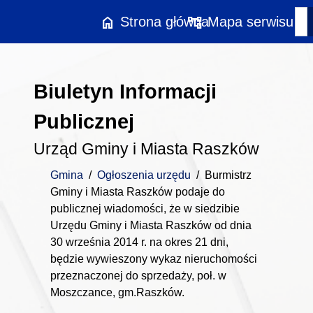
Przejdź do treści
home
account_tree
Strona główna
Mapa serwisu
Biuletyn Informacji
Publicznej
Urząd Gminy i Miasta Raszków
Gmina
/
Ogłoszenia urzędu
/
Burmistrz
Gminy i Miasta Raszków podaje do
publicznej wiadomości, że w siedzibie
Urzędu Gminy i Miasta Raszków od dnia
30 września 2014 r. na okres 21 dni,
będzie wywieszony wykaz nieruchomości
przeznaczonej do sprzedaży, poł. w
Moszczance, gm.Raszków.