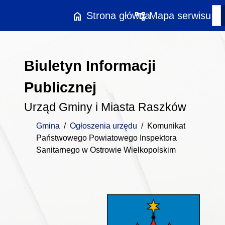
Przejdź do treści
home
account_tree
Strona główna
Mapa serwisu
Biuletyn Informacji
Publicznej
Urząd Gminy i Miasta Raszków
Gmina
/
Ogłoszenia urzędu
/
Komunikat
Państwowego Powiatowego Inspektora
Sanitarnego w Ostrowie Wielkopolskim