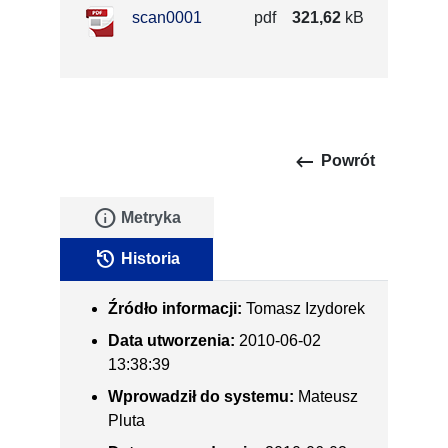
scan0001
pdf
321,62
kB
keyboard_backspace
Powrót
info
Metryka
history
Historia
Źródło informacji:
Tomasz Izydorek
Data utworzenia:
2010-06-02
13:38:39
Wprowadził do systemu:
Mateusz
Pluta