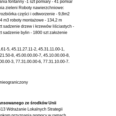
ania fontanny -1 szt pomiary - 41 pomiar
ia zieleni Roboty nawierzchniowe:
rozbiórka części i odtworzenie - 9,8m2
04 m3 roboty montażowe - 134,2 m
zt sadzenie drzew i krzewów liściastych -
t sadzenie bylin - 1800 szt założenie
61-5, 45.11.27.11-2, 45.31.11.00-1,
21.50-8, 45.00.00.00-7, 45.10.00.00-8,
00.00-3, 77.31.00.00-6, 77.31.10.00-7.
 nieograniczony
nansowanego ze środków Unii
 413 Wdrażanie Lokalnych Strategii
runkom przyznania pomocy w ramach