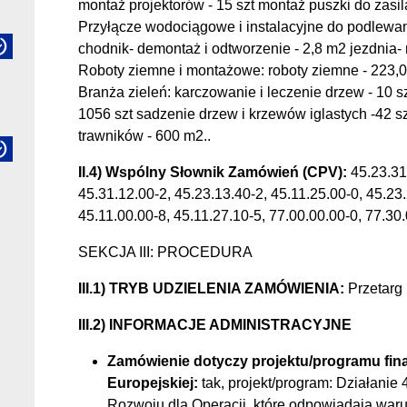
montaż projektorów - 15 szt montaż puszki do zasil
Przyłącze wodociągowe i instalacyjne do podlewan
chodnik- demontaż i odtworzenie - 2,8 m2 jezdnia- 
Roboty ziemne i montażowe: roboty ziemne - 223,
Branża zieleń: karczowanie i leczenie drzew - 10 s
1056 szt sadzenie drzew i krzewów iglastych -42 sz
trawników - 600 m2..
II.4) Wspólny Słownik Zamówień (CPV):
45.23.31.
45.31.12.00-2, 45.23.13.40-2, 45.11.25.00-0, 45.23.
45.11.00.00-8, 45.11.27.10-5, 77.00.00.00-0, 77.30.
SEKCJA III: PROCEDURA
III.1) TRYB UDZIELENIA ZAMÓWIENIA:
Przetarg
III.2) INFORMACJE ADMINISTRACYJNE
Zamówienie dotyczy projektu/programu fi
Europejskiej:
tak, projekt/program: Działanie
Rozwoju dla Operacji, które odpowiadają wa