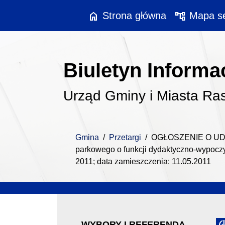
Przejdź do treści
Przejdź do menu
home
account_tree
Strona główna
Mapa se
Biuletyn Informac
Urząd Gminy i Miasta Ra
Gmina
/
Przetargi
/
OGŁOSZENIE O UDZ
parkowego o funkcji dydaktyczno-wypocz
2011; data zamieszczenia: 11.05.2011
WYBORY I REFERENDA