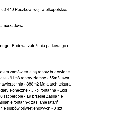
63-440 Raszków, woj. wielkopolskie,
 samorządowa.
ącego:
Budowa założenia parkowego o
otem zamówienia są roboty budowlane
wcze - 91m3 roboty ziemne - 55m3 ława,
wierzchnia - 888m2 Mała architektura:
egary słoneczne - 3 kpl fontanna - 1kpl
50 szt pergole - 19 przęseł Zasilanie
ilanie fontanny: zasilanie latarń,
nie słupów oświetleniowych - 8 szt