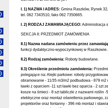
I. 1) NAZWA I ADRES:
Gmina Raszków, Rynek 32, 
tel. 062 7343510, faks 062 7350665.
I. 2) RODZAJ ZAMAWIAJĄCEGO:
Administracja
SEKCJA II: PRZEDMIOT ZAMÓWIENIA
II.1) Nazwa nadana zamówieniu przez zamawiaj
funkcji dydaktyczno-wypoczynkowej w Raszkowie.
II.2) Rodzaj zamówienia:
Roboty budowlane.
II.3) Określenie przedmiotu zamówienia:
Przedmi
polegające na: Alejki parkowe: roboty przygotowa
obramowanie - 11/35 m3/m2 podbudowa - 879 m2 na
ławki z oparciem -11 szt ławki bez oparcia - 2 szt z
kosze na śmieci - 8 szt tabliczki z nazwami roślin -
elektryczne oraz montaż oświetlenia parkowego, zas
projektorów oraz fontanny - 396 mb montaż i stawia