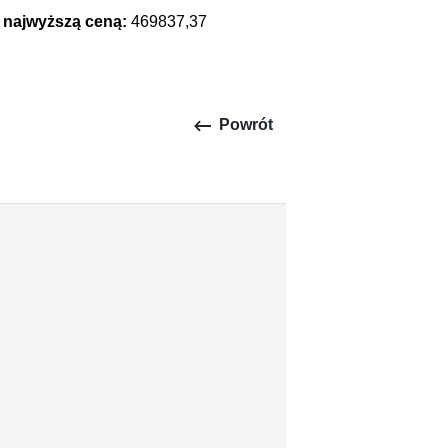
z najwyższą ceną:
469837,37
keyboard_backspace
Powrót