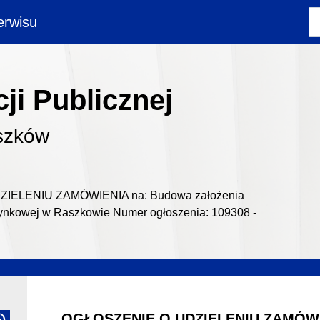
rwisu
ji Publicznej
szków
IELENIU ZAMÓWIENIA na: Budowa założenia
ynkowej w Raszkowie Numer ogłoszenia: 109308 -
OGŁOSZENIE O UDZIELENIU ZAMÓW