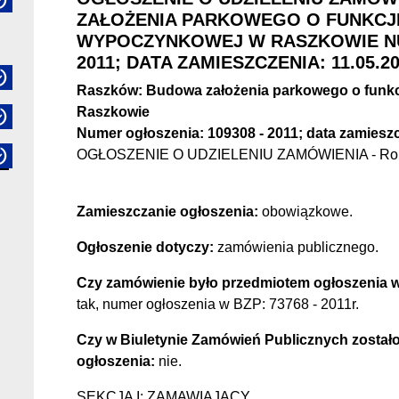
ZAŁOŻENIA PARKOWEGO O FUNKCJ
WYPOCZYNKOWEJ W RASZKOWIE NUM
2011; DATA ZAMIESZCZENIA: 11.05.2
Raszków: Budowa założenia parkowego o funk
Raszkowie
Numer ogłoszenia: 109308 - 2011; data zamieszc
OGŁOSZENIE O UDZIELENIU ZAMÓWIENIA - Rob
Zamieszczanie ogłoszenia:
obowiązkowe.
Ogłoszenie dotyczy:
zamówienia publicznego.
Czy zamówienie było przedmiotem ogłoszenia w
tak, numer ogłoszenia w BZP: 73768 - 2011r.
Czy w Biuletynie Zamówień Publicznych został
ogłoszenia:
nie.
SEKCJA I: ZAMAWIAJĄCY