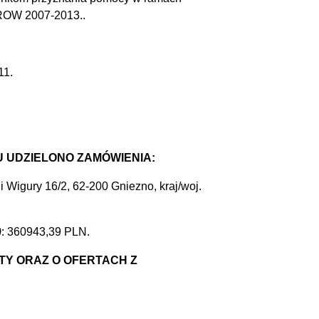
PROW 2007-2013..
11.
U UDZIELONO ZAMÓWIENIA:
Wigury 16/2, 62-200 Gniezno, kraj/woj.
)
: 360943,39 PLN.
RTY ORAZ O OFERTACH Z