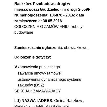
Raszków: Przebudowa drogi w
miejscowości Grudzielec - nr drogi G 559P
Numer ogłoszenia: 136878 - 2016; data
zamieszczenia: 30.05.2016
OGŁOSZENIE O ZAMÓWIENIU - roboty
budowlane
Zamieszczanie ogłoszenia:
obowiązkowe.
Ogłoszenie dotyczy:
V
zamówienia publicznego
zawarcia umowy ramowej
ustanowienia dynamicznego systemu
zakupów (DSZ)
SEKCJA I: ZAMAWIAJĄCY
I. 1) NAZWA I ADRES:
Gmina Raszków ,
Rynek 32, 63-440 Raszków, woj.