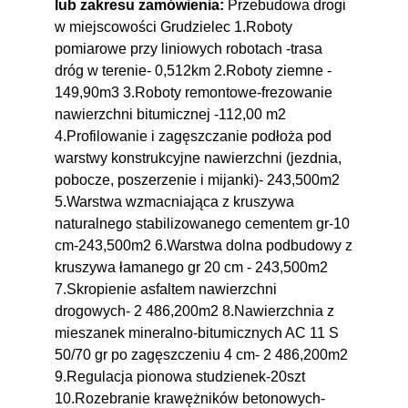
lub zakresu zamówienia:
Przebudowa drogi
w miejscowości Grudzielec 1.Roboty
pomiarowe przy liniowych robotach -trasa
dróg w terenie- 0,512km 2.Roboty ziemne -
149,90m3 3.Roboty remontowe-frezowanie
nawierzchni bitumicznej -112,00 m2
4.Profilowanie i zagęszczanie podłoża pod
warstwy konstrukcyjne nawierzchni (jezdnia,
pobocze, poszerzenie i mijanki)- 243,500m2
5.Warstwa wzmacniająca z kruszywa
naturalnego stabilizowanego cementem gr-10
cm-243,500m2 6.Warstwa dolna podbudowy z
kruszywa łamanego gr 20 cm - 243,500m2
7.Skropienie asfaltem nawierzchni
drogowych- 2 486,200m2 8.Nawierzchnia z
mieszanek mineralno-bitumicznych AC 11 S
50/70 gr po zagęszczeniu 4 cm- 2 486,200m2
9.Regulacja pionowa studzienek-20szt
10.Rozebranie krawężników betonowych-