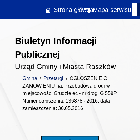
Przejdź do treści
home
account_tree
Strona główna
Mapa serwisu
Biuletyn Informacji
Publicznej
Urząd Gminy i Miasta Raszków
Gmina
/
Przetargi
/
OGŁOSZENIE O
ZAMÓWIENIU na: Przebudowa drogi w
miejscowości Grudzielec - nr drogi G 559P
Numer ogłoszenia: 136878 - 2016; data
zamieszczenia: 30.05.2016