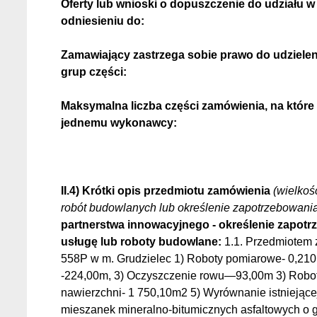
Oferty lub wnioski o dopuszczenie do udziału
odniesieniu do:
Zamawiający zastrzega sobie prawo do udzielen
grup części:
Maksymalna liczba części zamówienia, na któr
jednemu wykonawcy:
II.4) Krótki opis przedmiotu zamówienia
(wielkość
robót budowlanych lub określenie zapotrzebowani
partnerstwa innowacyjnego - określenie zapotr
usługę lub roboty budowlane:
1.1. Przedmiotem 
558P w m. Grudzielec 1) Roboty pomiarowe- 0,210
-224,00m, 3) Oczyszczenie rowu—93,00m 3) Robot
nawierzchni- 1 750,10m2 5) Wyrównanie istniejąc
mieszanek mineralno-bitumicznych asfaltowych o gr