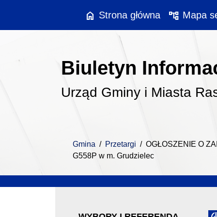
Przejdź do treści
Przejdź do menu
home
account_tree
Strona główna
Mapa se
Biuletyn Informac
Urząd Gminy i Miasta Ra
Gmina
/
Przetargi
/
OGŁOSZENIE O ZAMÓ
G558P w m. Grudzielec
WYBORY I REFERENDA