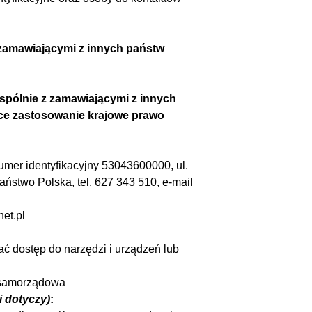
zamawiającymi z innych państw
pólnie z zamawiającymi z innych
ące zastosowanie krajowe prawo
numer identyfikacyjny
53043600000
, ul.
państwo
Polska
, tel.
627 343 510
, e-mail
et.pl
ć dostęp do narzędzi i urządzeń lub
 samorządowa
li dotyczy)
: