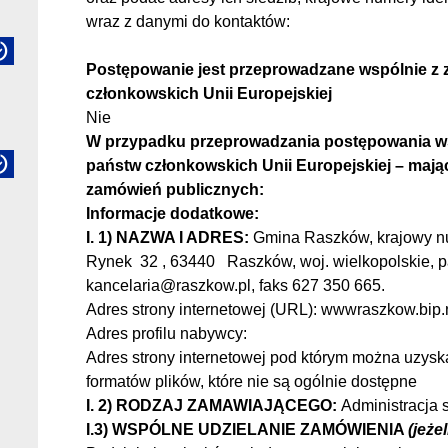
wraz z danymi do kontaktów:
Postępowanie jest przeprowadzane wspólnie z 
członkowskich Unii Europejskiej
Nie
W przypadku przeprowadzania postępowania ws
państw członkowskich Unii Europejskiej – maj
zamówień publicznych:
Informacje dodatkowe:
I. 1) NAZWA I ADRES:
Gmina Raszków
, krajowy 
Rynek
32
,
63440
Raszków
, woj.
wielkopolskie
, 
kancelaria@raszkow.pl
, faks
627 350 665
.
Adres strony internetowej (URL):
wwwraszkow.bip.n
Adres profilu nabywcy:
Adres strony internetowej pod którym można uzyska
formatów plików, które nie są ogólnie dostępne
I. 2) RODZAJ ZAMAWIAJĄCEGO:
Administracja
I.3) WSPÓLNE UDZIELANIE ZAMÓWIENIA
(jeże