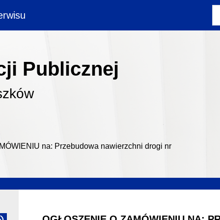
rwisu
ji Publicznej
szków
WIENIU na: Przebudowa nawierzchni drogi nr
OGŁOSZENIE O ZAMÓWIENIU NA: P