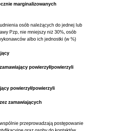
ecznie marginalizowanych
udnienia osób należących do jednej lub
stawy Pzp, nie mniejszy niż 30%, osób
 wykonawców albo ich jednostki (w %)
jący
amawiający powierzył/powierzyli
ący powierzył/powierzyli
rzez zamawiających
y wspólnie przeprowadzają postępowanie
ntyfikacyjne oraz osoby do kontaktów