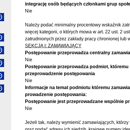
integrację osób będących członkami grup społ
Nie
Należy podać minimalny procentowy wskaźnik zatr
więcej kategorii, o których mowa w art. 22 ust. 2 u
zatrudnionych przez zakłady pracy chronionej lub
SEKCJA I: ZAMAWIAJĄCY
Postępowanie przeprowadza centralny zamawia
Nie
Postępowanie przeprowadza podmiot, któremu z
przeprowadzenie postępowania
Nie
Informacje na temat podmiotu któremu zamawiaj
prowadzenie postępowania:
Postępowanie jest przeprowadzane wspólnie p
Nie
Jeżeli tak, należy wymienić zamawiających, którz
oraz podać adresy ich siedzib, krajowe numery ide