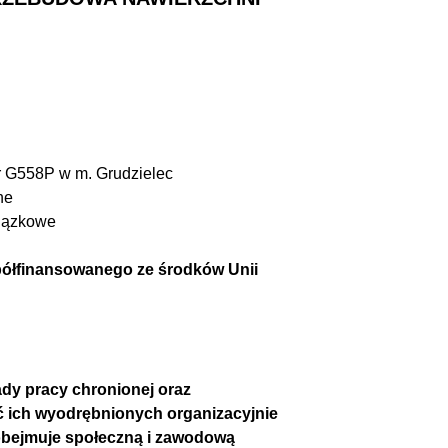
r G558P w m. Grudzielec
ne
iązkowe
półfinansowanego ze środków Unii
dy pracy chronionej oraz
ść ich wyodrębnionych organizacyjnie
 obejmuje społeczną i zawodową