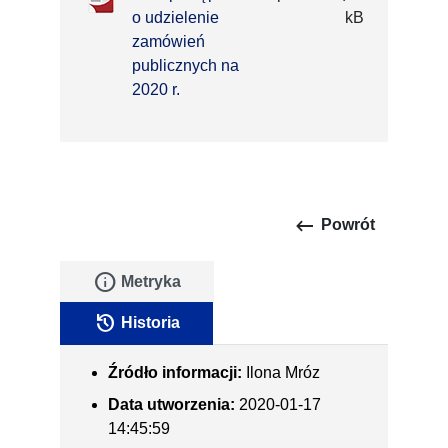
o udzielenie
kB
zamówień
publicznych na
2020 r.
keyboard_backspace
Powrót
info
Metryka
history
Historia
Źródło informacji:
Ilona Mróz
Data utworzenia:
2020-01-17
14:45:59