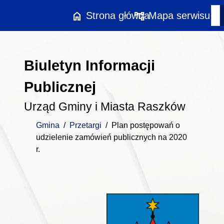
Przejdź do treści
home
account_tree
Strona główna
Mapa serwisu
Biuletyn Informacji
Publicznej
Urząd Gminy i Miasta Raszków
Gmina
/
Przetargi
/
Plan postępowań o
udzielenie zamówień publicznych na 2020
r.