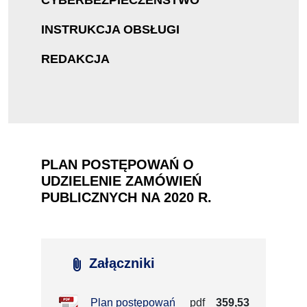
CYBERBEZPIECZEŃSTWO
INSTRUKCJA OBSŁUGI
REDAKCJA
PLAN POSTĘPOWAŃ O
UDZIELENIE ZAMÓWIEŃ
PUBLICZNYCH NA 2020 R.
attach_file
Załączniki
Plan postępowań
pdf
359,53