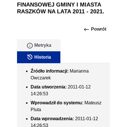
FINANSOWEJ GMINY I MIASTA
RASZKÓW NA LATA 2011 - 2021.
keyboard_backspace
Powrót
info
Metryka
history
Historia
Źródło informacji:
Marianna
Owczarek
Data utworzenia:
2011-01-12
14:26:53
Wprowadził do systemu:
Mateusz
Pluta
Data wprowadzenia:
2011-01-12
14:26:53