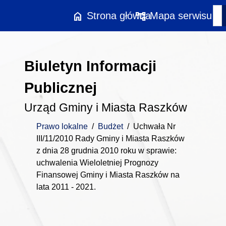
Przejdź do treści
home
account_tree
Strona główna
Mapa serwisu
Biuletyn Informacji
Publicznej
Urząd Gminy i Miasta Raszków
Prawo lokalne
/
Budżet
/
Uchwała Nr
III/11/2010 Rady Gminy i Miasta Raszków
z dnia 28 grudnia 2010 roku w sprawie:
uchwalenia Wieloletniej Prognozy
Finansowej Gminy i Miasta Raszków na
lata 2011 - 2021.