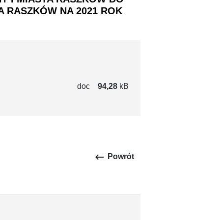
A RASZKÓW NA 2021 ROK
doc
94,28
kB
keyboard_backspace
Powrót