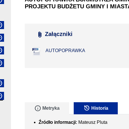
PROJEKTU BUDŻETU GMINY I MIAST
attach_file
Załączniki
AUTOPOPRAWKA
info
history
Metryka
Historia
Źródło informacji:
Mateusz Pluta