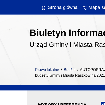
Przejdź do treści
Przejdź do menu
home
account_tree
Strona główna
Mapa se
Biuletyn Informac
Urząd Gminy i Miasta Ra
Prawo lokalne
/
Budżet
/
AUTOPOPRAWKA
budżetu Gminy i Miasta Raszków na 2021
WYBORY I REFERENDA