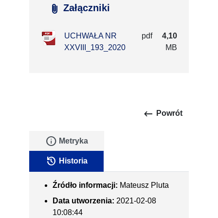
attach_file
Załączniki
UCHWAŁA NR
pdf
4,10
XXVIII_193_2020
MB
keyboard_backspace
Powrót
info
Metryka
history
Historia
Źródło informacji:
Mateusz Pluta
Data utworzenia:
2021-02-08
10:08:44