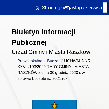
Przejdź do treści
home
account_tree
Strona główna
Mapa serwisu
Biuletyn Informacji
Publicznej
Urząd Gminy i Miasta Raszków
Prawo lokalne
/
Budżet
/
UCHWAŁA NR
XXVIII/193/2020 RADY GMINY I MIASTA
RASZKÓW z dnia 30 grudnia 2020 r. w
sprawie budżetu na 2021 rok