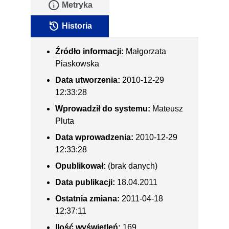
info
Metryka
history
Historia
Źródło informacji:
Małgorzata
Piaskowska
Data utworzenia:
2010-12-29
12:33:28
Wprowadził do systemu:
Mateusz
Pluta
Data wprowadzenia:
2010-12-29
12:33:28
Opublikował:
(brak danych)
Data publikacji:
18.04.2011
Ostatnia zmiana:
2011-04-18
12:37:11
Ilość wyświetleń:
169