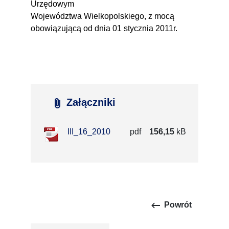
Urzędowym
Województwa Wielkopolskiego, z mocą
obowiązującą od dnia 01 stycznia 2011r.
attach_file
Załączniki
III_16_2010
pdf
156,15
kB
keyboard_backspace
Powrót