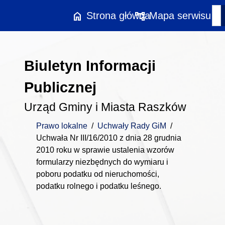
Przejdź do treści
home
account_tree
Strona główna
Mapa serwisu
Biuletyn Informacji
Publicznej
Urząd Gminy i Miasta Raszków
Prawo lokalne
/
Uchwały Rady GiM
/
Uchwała Nr III/16/2010 z dnia 28 grudnia
2010 roku w sprawie ustalenia wzorów
formularzy niezbędnych do wymiaru i
poboru podatku od nieruchomości,
podatku rolnego i podatku leśnego.