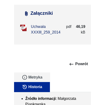
attach_file
Załączniki
Uchwała
pdf
46,19
XXXIII_259_2014
kB
keyboard_backspace
Powrót
info
Metryka
history
Historia
Źródło informacji:
Małgorzata
Piaskowska