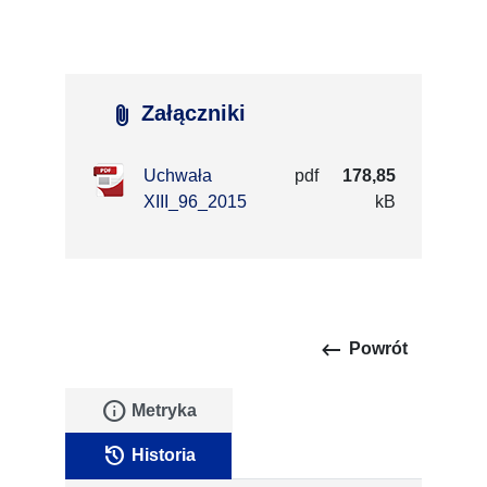
attach_file
Załączniki
Uchwała
pdf
178,85
XIII_96_2015
kB
keyboard_backspace
Powrót
info
Metryka
history
Historia