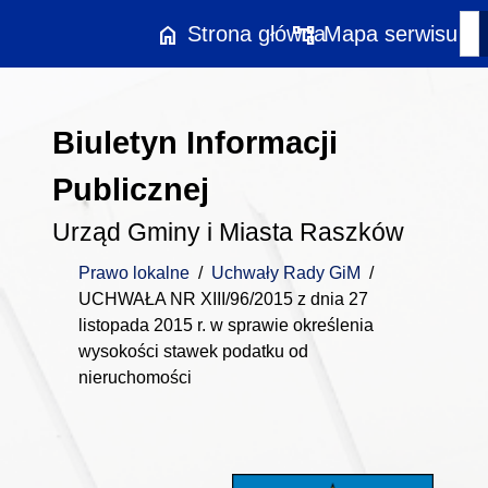
Przejdź do treści
home
account_tree
Strona główna
Mapa serwisu
Biuletyn Informacji
Publicznej
Urząd Gminy i Miasta Raszków
Prawo lokalne
/
Uchwały Rady GiM
/
UCHWAŁA NR XIII/96/2015 z dnia 27
listopada 2015 r. w sprawie określenia
wysokości stawek podatku od
nieruchomości