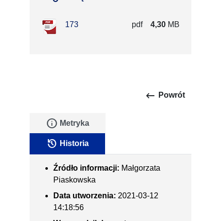
173
pdf
4,30
MB
keyboard_backspace
Powrót
info
Metryka
history
Historia
Źródło informacji:
Małgorzata
Piaskowska
Data utworzenia:
2021-03-12
14:18:56