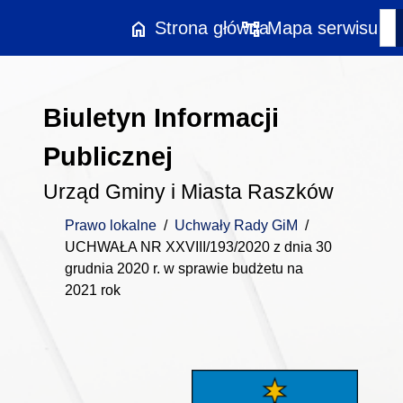
Przejdź do treści
home
account_tree
Strona główna
Mapa serwisu
Biuletyn Informacji
Publicznej
Urząd Gminy i Miasta Raszków
Prawo lokalne
/
Uchwały Rady GiM
/
UCHWAŁA NR XXVIII/193/2020 z dnia 30
grudnia 2020 r. w sprawie budżetu na
2021 rok