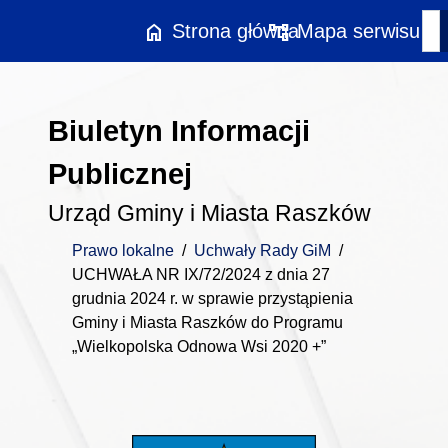
Przejdź do treści
home
account_tree
Strona główna
Mapa serwisu
Biuletyn Informacji
Publicznej
Urząd Gminy i Miasta Raszków
Prawo lokalne
/
Uchwały Rady GiM
/
UCHWAŁA NR IX/72/2024 z dnia 27
grudnia 2024 r. w sprawie przystąpienia
Gminy i Miasta Raszków do Programu
„Wielkopolska Odnowa Wsi 2020 +”