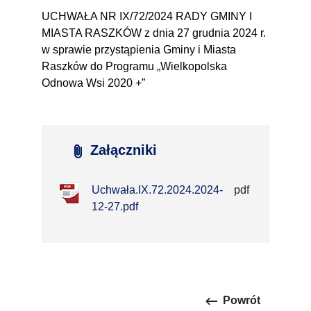
UCHWAŁA NR IX/72/2024 RADY GMINY I
MIASTA RASZKÓW z dnia 27 grudnia 2024 r.
w sprawie przystąpienia Gminy i Miasta
Raszków do Programu „Wielkopolska
Odnowa Wsi 2020 +”
attach_file
Załączniki
Uchwała.IX.72.2024.2024-
pdf
258,97
12-27.pdf
kB
keyboard_backspace
Powrót