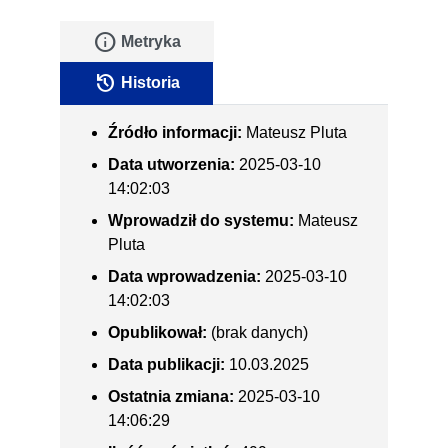
info
Metryka
history
Historia
Źródło informacji:
Mateusz Pluta
Data utworzenia:
2025-03-10
14:02:03
Wprowadził do systemu:
Mateusz
Pluta
Data wprowadzenia:
2025-03-10
14:02:03
Opublikował:
(brak danych)
Data publikacji:
10.03.2025
Ostatnia zmiana:
2025-03-10
14:06:29