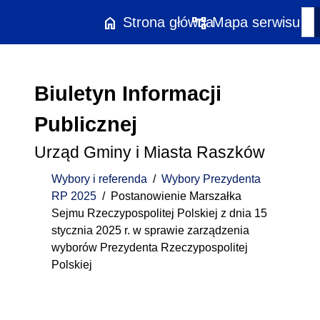
Przejdź do treści
home
account_tree
Strona główna
Mapa serwisu
Biuletyn Informacji
Publicznej
Urząd Gminy i Miasta Raszków
Wybory i referenda
/
Wybory Prezydenta
RP 2025
/
Postanowienie Marszałka
Sejmu Rzeczypospolitej Polskiej z dnia 15
stycznia 2025 r. w sprawie zarządzenia
wyborów Prezydenta Rzeczypospolitej
Polskiej